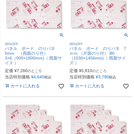
35%OFF
35%OFF
パネル ボード のりパネ
パネル ボード のりパネ 7
5mm （両面のり付）
ｍｍ （片面のり付） B0
3×6（900×1800mm)（ 既製サ
（1030×1456mm)（ 既製サイ
イズ ）
ズ ）
定価
¥
7,260
定価
¥
5,810
のところ
のところ
当店特別価格
¥
4,640
当店特別価格
¥
3,790
税込
税込
カートに入れる
カートに入れる