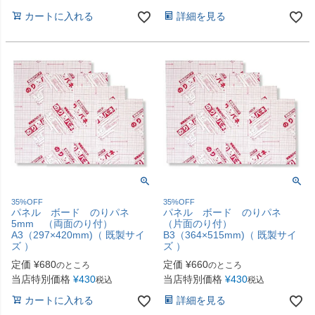
カートに入れる
詳細を見る
35%OFF
35%OFF
パネル ボード のりパネ
パネル ボード のりパネ
5mm （両面のり付）
（片面のり付）
A3（297×420mm)（ 既製サイ
B3（364×515mm)（ 既製サイ
ズ ）
ズ ）
定価
¥
680
定価
¥
660
のところ
のところ
当店特別価格
¥
430
当店特別価格
¥
430
税込
税込
カートに入れる
詳細を見る