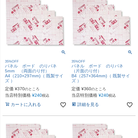
35%OFF
35%OFF
パネル ボード のりパネ
パネル ボード のりパネ
5mm （両面のり付）
（片面のり付）
A4（210×297mm)（ 既製サイ
B4（257×364mm)（ 既製サイ
ズ ）
ズ ）
定価
¥
370
定価
¥
360
のところ
のところ
当店特別価格
¥
240
当店特別価格
¥
240
税込
税込
カートに入れる
詳細を見る