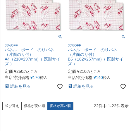
35%OFF
35%OFF
パネル ボード のりパネ
パネル ボード のりパネ
（片面のり付）
（片面のり付）
A4（210×297mm)（ 既製サイ
B5（182×257mm)（ 既製サイ
ズ ）
ズ ）
定価
¥
250
定価
¥
210
のところ
のところ
当店特別価格
¥
170
当店特別価格
¥
140
税込
税込
詳細を見る
詳細を見る
22
件中
1
-
22
件表示
並び替え
価格が安い順
価格が高い順