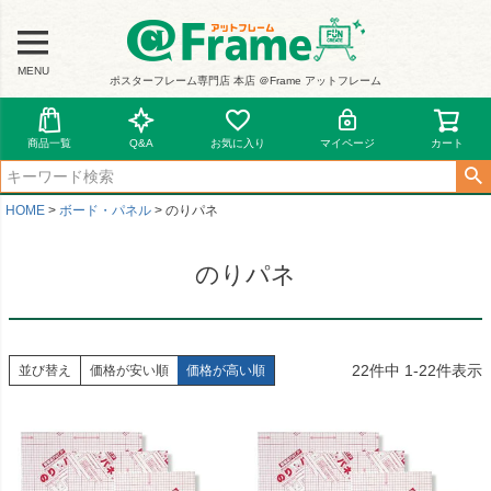
MENU
ポスターフレーム専門店 本店 ＠Frame アットフレーム
商品一覧
Q&A
お気に入り
マイページ
カート
HOME
ボード・パネル
のりパネ
のりパネ
22
件中
1
-
22
件表示
並び替え
価格が安い順
価格が高い順