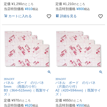
定価
¥
1,290
定価
¥
1,210
のところ
のところ
当店特別価格
¥
810
当店特別価格
¥
800
税込
税込
カートに入れる
詳細を見る
35%OFF
35%OFF
パネル ボード のりパネ
パネル ボード のりパネ
5mm （両面のり付）
（片面のり付）
B3（364×515mm)（ 既製サイ
A2（420×594mm)（ 既製サイ
ズ ）
ズ ）
定価
¥
970
定価
¥
850
のところ
のところ
当店特別価格
¥
620
当店特別価格
¥
550
税込
税込