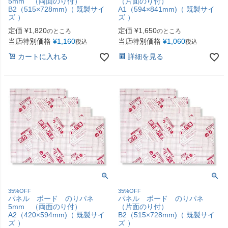
5mm （両面のり付）
（片面のり付）
B2（515×728mm)（ 既製サイ
A1（594×841mm)（ 既製サイ
ズ ）
ズ ）
定価
¥
1,820
定価
¥
1,650
のところ
のところ
当店特別価格
¥
1,160
当店特別価格
¥
1,060
税込
税込
カートに入れる
詳細を見る
35%OFF
35%OFF
パネル ボード のりパネ
パネル ボード のりパネ
5mm （両面のり付）
（片面のり付）
A2（420×594mm)（ 既製サイ
B2（515×728mm)（ 既製サイ
ズ ）
ズ ）