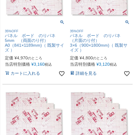
35%OFF
35%OFF
パネル ボード のりパネ
パネル ボード のりパネ
5mm （両面のり付）
（片面のり付）
A0（841×1189mm)（ 既製サイ
3×6（900×1800mm)（ 既製サ
ズ ）
イズ ）
定価
¥
4,970
定価
¥
4,800
のところ
のところ
当店特別価格
¥
3,160
当店特別価格
¥
3,120
税込
税込
カートに入れる
詳細を見る