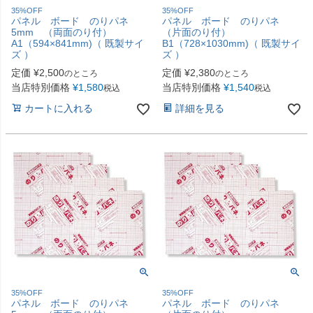
35%OFF
35%OFF
パネル ボード のりパネ
パネル ボード のりパネ
5mm （両面のり付）
（片面のり付）
A1（594×841mm)（ 既製サイ
B1（728×1030mm)（ 既製サイ
ズ ）
ズ ）
定価
¥
2,500
定価
¥
2,380
のところ
のところ
当店特別価格
¥
1,580
当店特別価格
¥
1,540
税込
税込
カートに入れる
詳細を見る
35%OFF
35%OFF
パネル ボード のりパネ
パネル ボード のりパネ