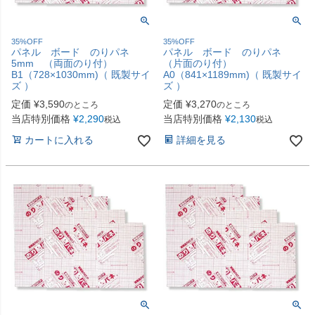
35%OFF
35%OFF
パネル ボード のりパネ
パネル ボード のりパネ
5mm （両面のり付）
（片面のり付）
B1（728×1030mm)（ 既製サイ
A0（841×1189mm)（ 既製サイ
ズ ）
ズ ）
定価
¥
3,590
定価
¥
3,270
のところ
のところ
当店特別価格
¥
2,290
当店特別価格
¥
2,130
税込
税込
カートに入れる
詳細を見る