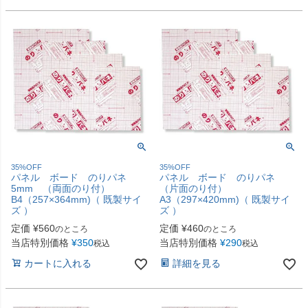
35%OFF
35%OFF
パネル ボード のりパネ
パネル ボード のりパネ
5mm （両面のり付）
（片面のり付）
B4（257×364mm)（ 既製サイ
A3（297×420mm)（ 既製サイ
ズ ）
ズ ）
定価
¥
560
定価
¥
460
のところ
のところ
当店特別価格
¥
350
当店特別価格
¥
290
税込
税込
カートに入れる
詳細を見る