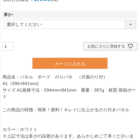
厚さ
(
必
須
)
お気に入りに登録する
カートに入れる
商品名：パネル ボード のりパネ （片面のり付）
A1（594×841mm)
サイズ:A1規格寸法：594mm×841mm 重量：387g 材質:発砲ボー
ド
この商品の特徴：簡単！便利！キレイに仕上がるのり付きパネル
カラー：ホワイト
※上記寸法は多少の誤差があります。あらかじめご了承くださいま