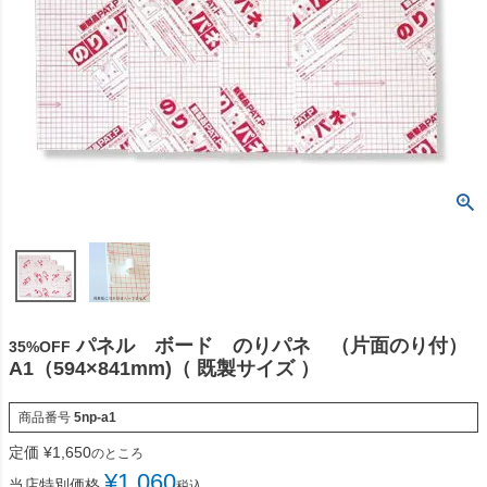
パネル ボード のりパネ （片面のり付）
35%OFF
A1（594×841mm)（ 既製サイズ ）
商品番号
5np-a1
定価
¥
1,650
のところ
¥
1,060
当店特別価格
税込