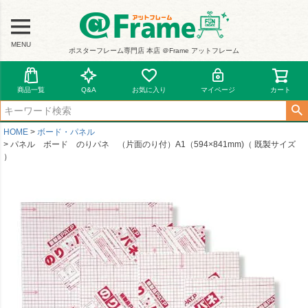
MENU
ポスターフレーム専門店 本店 ＠Frame アットフレーム
商品一覧
Q&A
お気に入り
マイページ
カート
HOME
ボード・パネル
パネル ボード のりパネ （片面のり付）A1（594×841mm)（ 既製サイズ
）