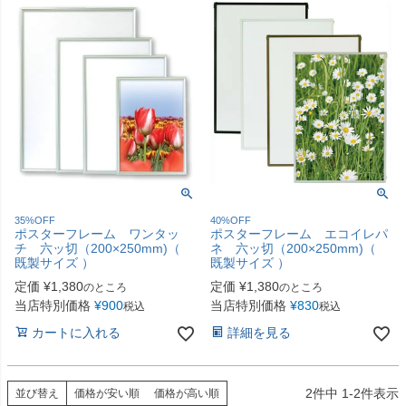
35%OFF
40%OFF
ポスターフレーム ワンタッ
ポスターフレーム エコイレパ
チ 六ッ切（200×250mm)（
ネ 六ッ切（200×250mm)（
既製サイズ ）
既製サイズ ）
定価
¥
1,380
定価
¥
1,380
のところ
のところ
当店特別価格
¥
900
当店特別価格
¥
830
税込
税込
カートに入れる
詳細を見る
2
件中
1
-
2
件表示
並び替え
価格が安い順
価格が高い順