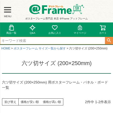
MENU
ポスターフレーム専門店 本店 ＠Frame アットフレーム
商品一覧
Q&A
お気に入り
マイページ
カート
HOME
ポスターフレーム サイズ一覧から探す
六ツ切サイズ (200×250mm)
六ツ切サイズ (200×250mm)
六ツ切サイズ (200×250mm) 用ポスターフレーム・パネル・ボード
一覧
2
件中
1
-
2
件表示
並び替え
価格が安い順
価格が高い順