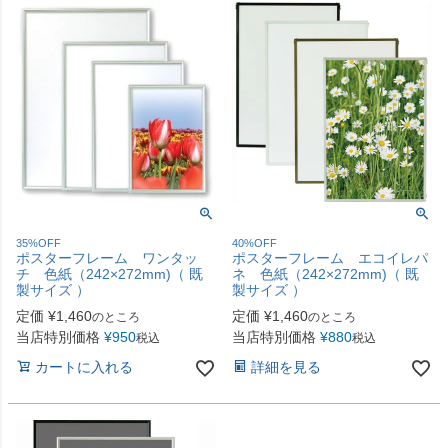
35%OFF
40%OFF
ポスターフレーム ワンタッ
ポスターフレーム エコイレパ
チ 色紙（242×272mm)（ 既
ネ 色紙（242×272mm)（ 既
製サイズ ）
製サイズ ）
定価
¥
1,460
定価
¥
1,460
のところ
のところ
当店特別価格
¥
950
当店特別価格
¥
880
税込
税込
カートに入れる
詳細を見る