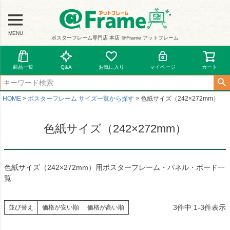
MENU
ポスターフレーム専門店 本店 ＠Frame アットフレーム
商品一覧
Q&A
お気に入り
マイページ
カート
HOME
ポスターフレーム サイズ一覧から探す
色紙サイズ（242×272mm）
色紙サイズ（242×272mm）
色紙サイズ（242×272mm）用ポスターフレーム・パネル・ボード一
覧
3
件中
1
-
3
件表示
並び替え
価格が安い順
価格が高い順