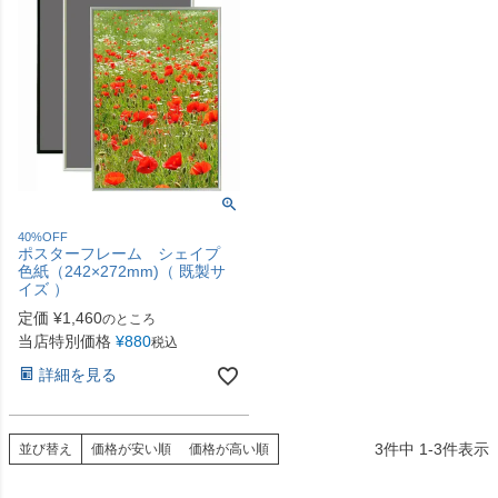
40%OFF
ポスターフレーム シェイプ
色紙（242×272mm)（ 既製サ
イズ ）
定価
¥
1,460
のところ
当店特別価格
¥
880
税込
詳細を見る
3
件中
1
-
3
件表示
並び替え
価格が安い順
価格が高い順