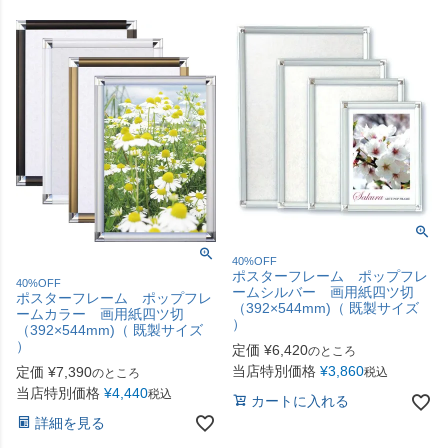
40%OFF
ポスターフレーム ポップフレ
40%OFF
ームシルバー 画用紙四ツ切
ポスターフレーム ポップフレ
（392×544mm)（ 既製サイズ
ームカラー 画用紙四ツ切
）
（392×544mm)（ 既製サイズ
）
定価
¥
6,420
のところ
当店特別価格
¥
3,860
定価
¥
7,390
税込
のところ
当店特別価格
¥
4,440
税込
カートに入れる
詳細を見る