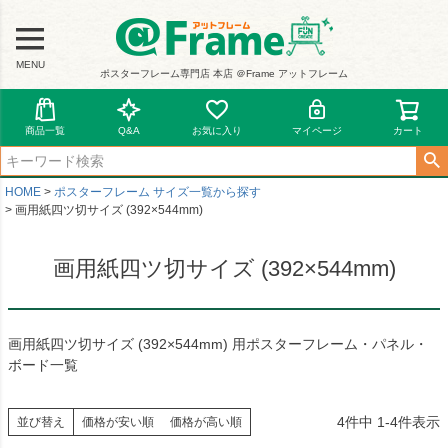
MENU
ポスターフレーム専門店 本店 ＠Frame アットフレーム
商品一覧
Q&A
お気に入り
マイページ
カート
HOME
ポスターフレーム サイズ一覧から探す
画用紙四ツ切サイズ (392×544mm)
画用紙四ツ切サイズ (392×544mm)
画用紙四ツ切サイズ (392×544mm) 用ポスターフレーム・パネル・
ボード一覧
4
件中
1
-
4
件表示
並び替え
価格が安い順
価格が高い順