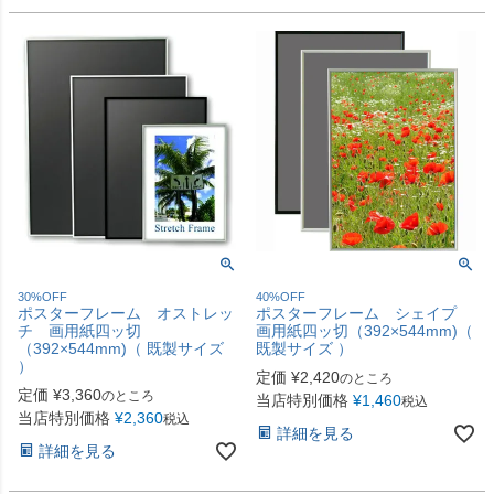
30%OFF
40%OFF
ポスターフレーム オストレッ
ポスターフレーム シェイプ
チ 画用紙四ッ切
画用紙四ッ切（392×544mm)（
（392×544mm)（ 既製サイズ
既製サイズ ）
）
定価
¥
2,420
のところ
定価
¥
3,360
のところ
当店特別価格
¥
1,460
税込
当店特別価格
¥
2,360
税込
詳細を見る
詳細を見る