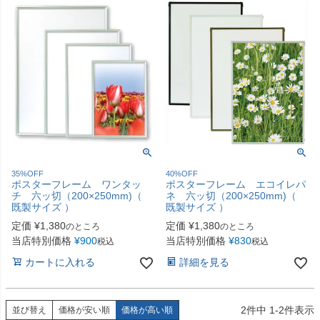
35%OFF
40%OFF
ポスターフレーム ワンタッ
ポスターフレーム エコイレパ
チ 六ッ切（200×250mm)（
ネ 六ッ切（200×250mm)（
既製サイズ ）
既製サイズ ）
定価
¥
1,380
定価
¥
1,380
のところ
のところ
当店特別価格
¥
900
当店特別価格
¥
830
税込
税込
カートに入れる
詳細を見る
2
件中
1
-
2
件表示
並び替え
価格が安い順
価格が高い順