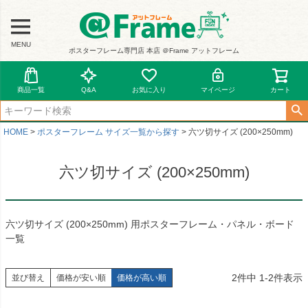
MENU
ポスターフレーム専門店 本店 ＠Frame アットフレーム
商品一覧
Q&A
お気に入り
マイページ
カート
HOME
ポスターフレーム サイズ一覧から探す
六ツ切サイズ (200×250mm)
六ツ切サイズ (200×250mm)
六ツ切サイズ (200×250mm) 用ポスターフレーム・パネル・ボード
一覧
2
件中
1
-
2
件表示
並び替え
価格が安い順
価格が高い順