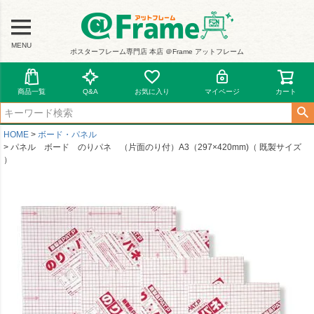
MENU
ポスターフレーム専門店 本店 ＠Frame アットフレーム
商品一覧
Q&A
お気に入り
マイページ
カート
HOME
ボード・パネル
パネル ボード のりパネ （片面のり付）A3（297×420mm)（ 既製サイズ
）