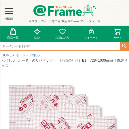
MENU
ポスターフレーム専門店 本店 ＠Frame アットフレーム
商品一覧
Q&A
お気に入り
マイページ
カート
HOME
ボード・パネル
パネル ボード のりパネ 5mm （両面のり付）B1（728×1030mm)（ 既製サ
イズ ）