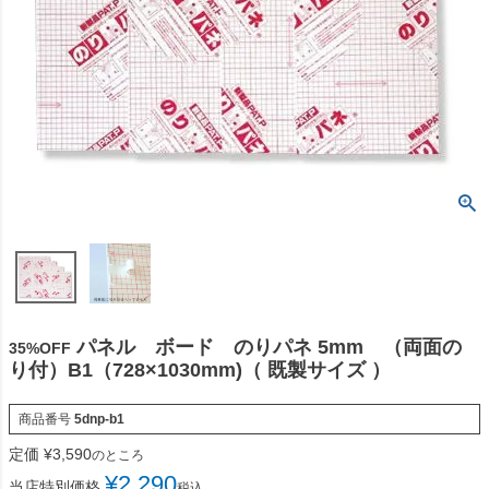
パネル ボード のりパネ 5mm （両面の
35%OFF
り付）B1（728×1030mm)（ 既製サイズ ）
商品番号
5dnp-b1
定価
¥
3,590
のところ
¥
2,290
当店特別価格
税込