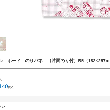
ル ボード のりパネ （片面のり付）B5（182×257m
ろ
140
税込