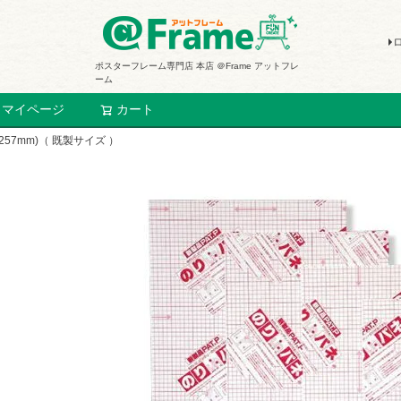
ポスターフレーム専門店 本店 ＠Frame アットフレ
ーム
マイページ
カート
検索
7mm)（ 既製サイズ ）