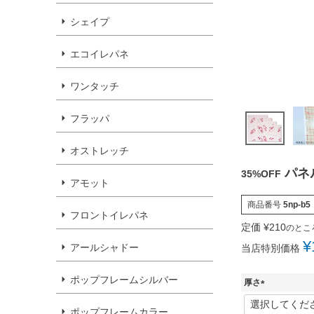
シェイプ
エコイレパネ
ワンタッチ
フラッパ
オストレッチ
パネ
35%OFF
アモット
商品番号
5np-b5
フロントイレパネ
定価
¥
210
のとこ
¥
アールシャドー
当店特別価格
ポップフレームシルバー
厚さ
(
必
ポップフレームカラー