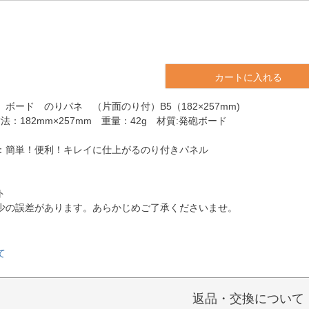
カートに入れる
ボード のりパネ （片面のり付）B5（182×257mm)
法：182mm×257mm 重量：42g 材質:発砲ボード
：簡単！便利！キレイに仕上がるのり付きパネル
ト
少の誤差があります。あらかじめご了承くださいませ。
て
返品・交換について