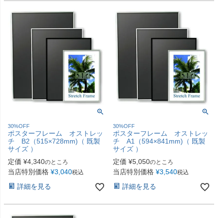
30%OFF
30%OFF
ポスターフレーム オストレッ
ポスターフレーム オストレッ
チ B2（515×728mm)（ 既製
チ A1（594×841mm)（ 既製
サイズ ）
サイズ ）
定価
¥
4,340
定価
¥
5,050
のところ
のところ
当店特別価格
¥
3,040
当店特別価格
¥
3,540
税込
税込
詳細を見る
詳細を見る