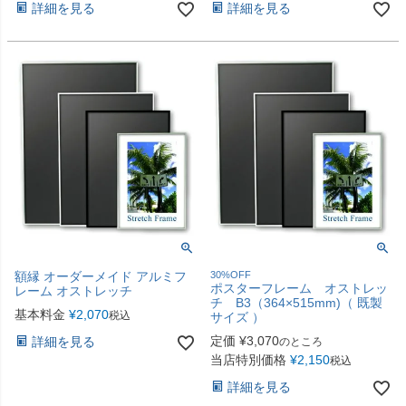
詳細を見る
詳細を見る
額縁 オーダーメイド アルミフ
30%OFF
ポスターフレーム オストレッ
レーム オストレッチ
チ B3（364×515mm)（ 既製
基本料金
¥
2,070
税込
サイズ ）
定価
¥
3,070
詳細を見る
のところ
当店特別価格
¥
2,150
税込
詳細を見る