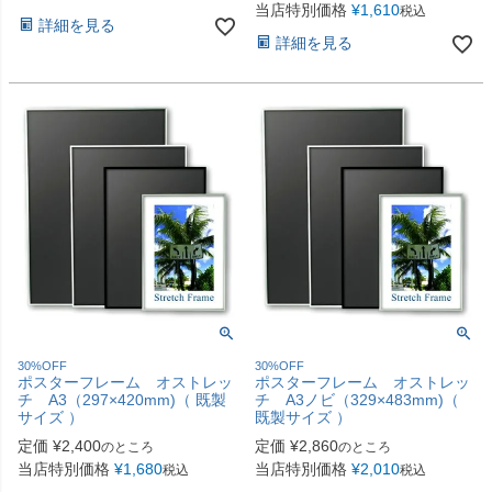
当店特別価格
¥
1,610
税込
詳細を見る
詳細を見る
30%OFF
30%OFF
ポスターフレーム オストレッ
ポスターフレーム オストレッ
チ A3（297×420mm)（ 既製
チ A3ノビ（329×483mm)（
サイズ ）
既製サイズ ）
定価
¥
2,400
定価
¥
2,860
のところ
のところ
当店特別価格
¥
1,680
当店特別価格
¥
2,010
税込
税込