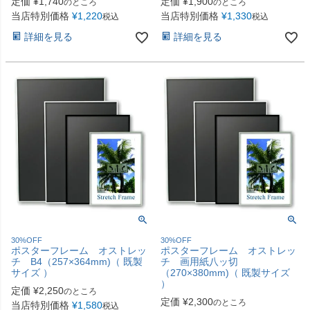
定価
¥
1,740
定価
¥
1,900
のところ
のところ
当店特別価格
¥
1,220
当店特別価格
¥
1,330
税込
税込
詳細を見る
詳細を見る
30%OFF
30%OFF
ポスターフレーム オストレッ
ポスターフレーム オストレッ
チ B4（257×364mm)（ 既製
チ 画用紙八ッ切
サイズ ）
（270×380mm)（ 既製サイズ
）
定価
¥
2,250
のところ
定価
¥
2,300
のところ
当店特別価格
¥
1,580
税込