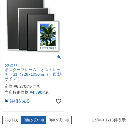
30%OFF
ポスターフレーム オストレッ
チ B1（728×1030mm)（ 既製
サイズ ）
定価
¥
6,270
のところ
当店特別価格
¥
4,390
税込
詳細を見る
13
件中
1
-
13
件表示
並び替え
価格が安い順
価格が高い順