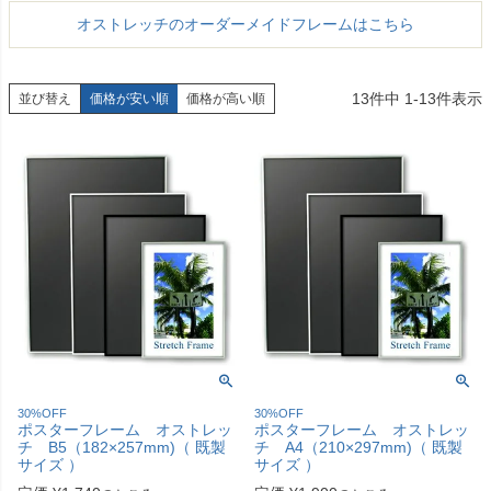
オストレッチのオーダーメイドフレームはこちら
13
件中
1
-
13
件表示
並び替え
価格が安い順
価格が高い順
30%OFF
30%OFF
ポスターフレーム オストレッ
ポスターフレーム オストレッ
チ B5（182×257mm)（ 既製
チ A4（210×297mm)（ 既製
サイズ ）
サイズ ）