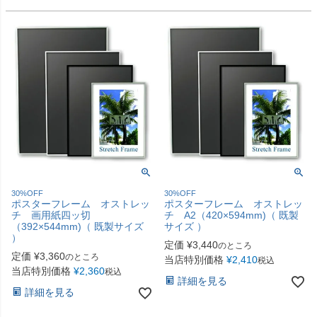
30%OFF
30%OFF
ポスターフレーム オストレッ
ポスターフレーム オストレッ
チ 画用紙四ッ切
チ A2（420×594mm)（ 既製
（392×544mm)（ 既製サイズ
サイズ ）
）
定価
¥
3,440
のところ
定価
¥
3,360
のところ
当店特別価格
¥
2,410
税込
当店特別価格
¥
2,360
税込
詳細を見る
詳細を見る