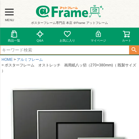
MENU
ポスターフレーム専門店 本店 ＠Frame アットフレーム
商品一覧
Q&A
お気に入り
マイページ
カート
HOME
アルミフレーム
ポスターフレーム オストレッチ 画用紙八ッ切（270×380mm)（ 既製サイズ
）