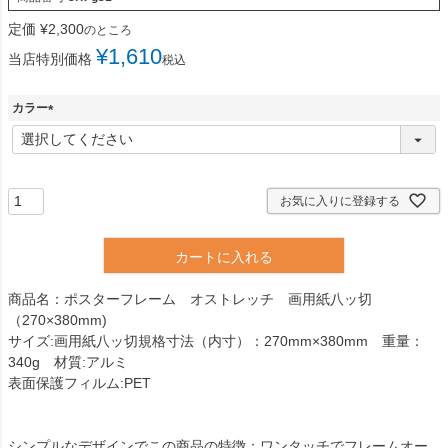
定価
¥
2,300
のところ
¥
1,610
当店特別価格
税込
カラー
(
必
須
)
お気に入りに登録する
カートに入れる
商品名：ポスターフレーム オストレッチ 画用紙八ッ切
（270×380mm)
サイズ:画用紙八ッ切規格寸法（内寸）：270mm×380mm 重量：
340g 材質:アルミ
表面保護フィルム:PET
シンプルなデザインでこの商品の特徴：ワンタッチでフレームオー