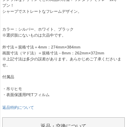
プン！
シャープでストレートなフレームデザイン。
カラー：シルバー、ホワイト、ブラック
※選択肢にないものは欠品中です。
外寸法＝規格寸法＋4mm：274mm×384mm
画面寸法（マド法）＝規格寸法－8mm：262mm×372mm
※上記寸法は多少の誤差があります。あらかじめご了承くださいま
せ。
付属品
・吊りヒモ
・表面保護用PETフィルム
返品特約について
返品・交換について