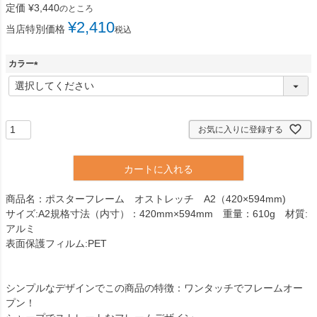
定価
¥
3,440
のところ
¥
2,410
当店特別価格
税込
カラー
(
必
須
)
お気に入りに登録する
カートに入れる
商品名：ポスターフレーム オストレッチ A2（420×594mm)
サイズ:A2規格寸法（内寸）：420mm×594mm 重量：610g 材質:
アルミ
表面保護フィルム:PET
シンプルなデザインでこの商品の特徴：ワンタッチでフレームオー
プン！