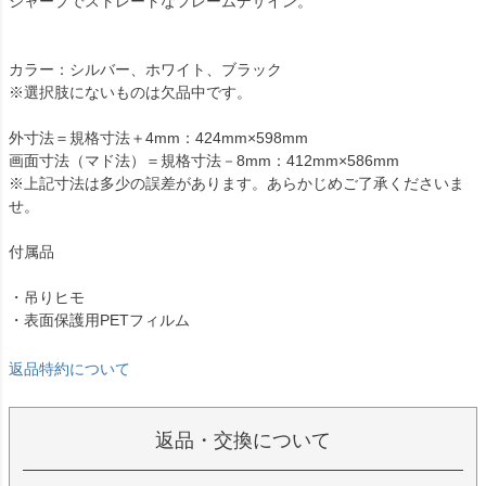
シャープでストレートなフレームデザイン。
カラー：シルバー、ホワイト、ブラック
※選択肢にないものは欠品中です。
外寸法＝規格寸法＋4mm：424mm×598mm
画面寸法（マド法）＝規格寸法－8mm：412mm×586mm
※上記寸法は多少の誤差があります。あらかじめご了承くださいま
せ。
付属品
・吊りヒモ
・表面保護用PETフィルム
返品特約について
返品・交換について