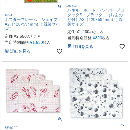
35%OFF
パネル ボード ハイパープロ
タックS ブラック （片面の
40%OFF
ポスターフレーム シェイプ
り付）A2（420×594mm)（ 既
A2（420×594mm)（ 既製サイ
製サイズ ）
ズ ）
定価
¥
1,260
のところ
定価
¥
2,550
のところ
当店特別価格
¥
820
税込
当店特別価格
¥
1,530
税込
詳細を見る
詳細を見る
35%OFF