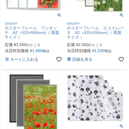
35%OFF
40%OFF
ポスターフレーム ワンタッ
ポスターフレーム エコイレパ
チ A2（420×594mm)（ 既製
ネ A2（420×594mm)（ 既製
サイズ ）
サイズ ）
定価
¥
2,550
定価
¥
2,550
のところ
のところ
当店特別価格
¥
1,660
当店特別価格
¥
1,530
税込
税込
カートに入れる
詳細を見る