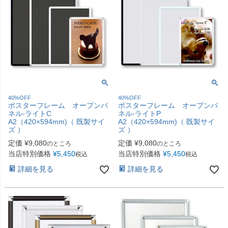
40%OFF
40%OFF
ポスターフレーム オープンパ
ポスターフレーム オープンパ
ネル-ライトC
ネル-ライトP
A2（420×594mm)（ 既製サイ
A2（420×594mm)（ 既製サイ
ズ ）
ズ ）
定価
¥
9,080
定価
¥
9,080
のところ
のところ
当店特別価格
¥
5,450
当店特別価格
¥
5,450
税込
税込
詳細を見る
詳細を見る