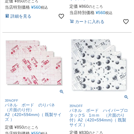
定価
¥
850
のところ
定価
¥
860
のところ
当店特別価格
¥
560
税込
当店特別価格
¥
560
税込
詳細を見る
カートに入れる
35%OFF
パネル ボード のりパネ
35%OFF
（片面のり付）
パネル ボード ハイパープロ
A2（420×594mm)（ 既製サイ
タックS 1ｍｍ （片面のり
ズ ）
付）A2（420×594mm)（ 既製
サイズ ）
定価
¥
850
のところ
定価
¥
830
のところ
当店特別価格
¥
550
税込