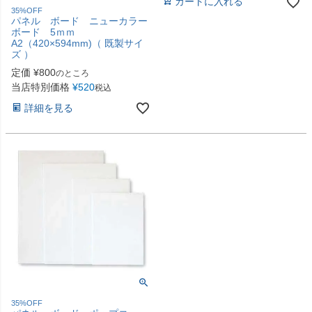
カートに入れる
35%OFF
パネル ボード ニューカラー
ボード 5ｍｍ
A2（420×594mm)（ 既製サイ
ズ ）
定価
¥
800
のところ
当店特別価格
¥
520
税込
詳細を見る
35%OFF