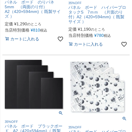
パネル ボード のりパネ
35%OFF
5mm （両面のり付）
パネル ボード ハイパープロ
A2（420×594mm)（ 既製サイ
タックS 7ｍｍ （片面のり
ズ ）
付）A2（420×594mm)（ 既製
サイズ ）
定価
¥
1,290
のところ
定価
¥
1,190
のところ
当店特別価格
¥
810
税込
当店特別価格
¥
780
税込
カートに入れる
カートに入れる
35%OFF
パネル ボード ブラックボー
35%OFF
ド A2（420×594mm)（ 既製
パネル ボード ハイパープロ