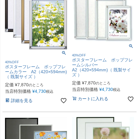
40%OFF
ポスターフレーム ポップフレ
40%OFF
ームシルバー
ポスターフレーム ポップフレ
A2（420×594mm)（ 既製サイ
ームカラー A2（420×594mm)
ズ ）
（ 既製サイズ ）
定価
¥
7,870
のところ
定価
¥
7,870
のところ
当店特別価格
¥
4,730
税込
当店特別価格
¥
4,730
税込
カートに入れる
詳細を見る