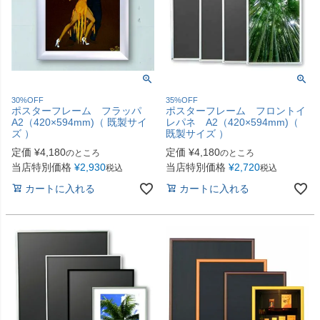
30%OFF
35%OFF
ポスターフレーム フラッパ
ポスターフレーム フロントイ
A2（420×594mm)（ 既製サイ
レパネ A2（420×594mm)（
ズ ）
既製サイズ ）
定価
¥
4,180
定価
¥
4,180
のところ
のところ
当店特別価格
¥
2,930
当店特別価格
¥
2,720
税込
税込
カートに入れる
カートに入れる