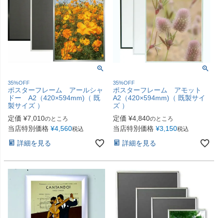
35%OFF
35%OFF
ポスターフレーム アールシャ
ポスターフレーム アモット
ドー A2（420×594mm)（ 既
A2（420×594mm)（ 既製サイ
製サイズ ）
ズ ）
定価
¥
7,010
定価
¥
4,840
のところ
のところ
当店特別価格
¥
4,560
当店特別価格
¥
3,150
税込
税込
詳細を見る
詳細を見る