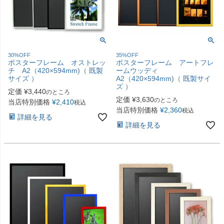
30%OFF
35%OFF
ポスターフレーム オストレッ
ポスターフレーム アートフレ
チ A2（420×594mm)（ 既製
ームウッディ
サイズ ）
A2（420×594mm)（ 既製サイ
ズ ）
定価
¥
3,440
のところ
定価
¥
3,630
のところ
当店特別価格
¥
2,410
税込
当店特別価格
¥
2,360
税込
詳細を見る
詳細を見る