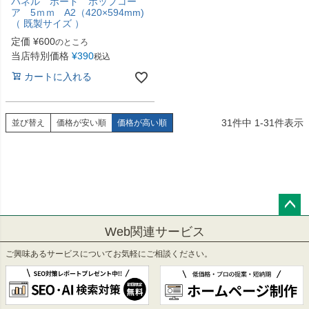
パネル ボード ポップコー
ア 5ｍｍ A2（420×594mm)
（ 既製サイズ ）
定価
¥
600
のところ
当店特別価格
¥
390
税込
カートに入れる
31
件中
1
-
31
件表示
並び替え
価格が安い順
価格が高い順
ペー
Web関連サービス
ジト
ップ
ご興味あるサービスについてお気軽にご相談ください。
へ