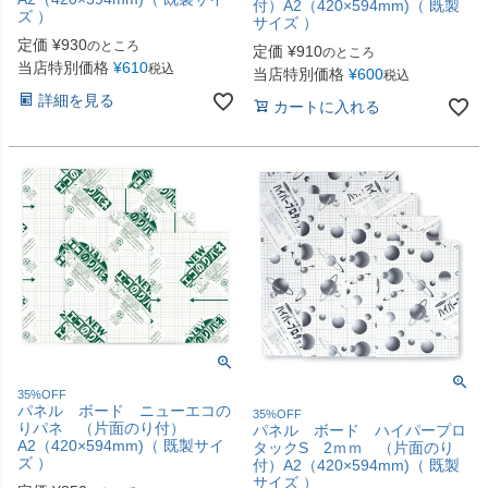
付）A2（420×594mm)（ 既製
ズ ）
サイズ ）
定価
¥
930
のところ
定価
¥
910
のところ
当店特別価格
¥
610
税込
当店特別価格
¥
600
税込
詳細を見る
カートに入れる
35%OFF
パネル ボード ニューエコの
35%OFF
りパネ （片面のり付）
パネル ボード ハイパープロ
A2（420×594mm)（ 既製サイ
タックS 2ｍｍ （片面のり
ズ ）
付）A2（420×594mm)（ 既製
サイズ ）