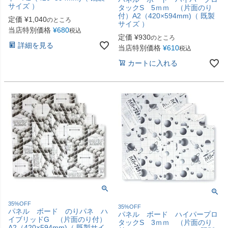
サイズ ）
タックS 5ｍｍ （片面のり
付）A2（420×594mm)（ 既製
定価
¥
1,040
のところ
サイズ ）
当店特別価格
¥
680
税込
定価
¥
930
のところ
詳細を見る
当店特別価格
¥
610
税込
カートに入れる
35%OFF
35%OFF
パネル ボード のりパネ ハ
パネル ボード ハイパープロ
イブリッドG （片面のり付）
タックS 3ｍｍ （片面のり
A2（420×594mm)（ 既製サイ