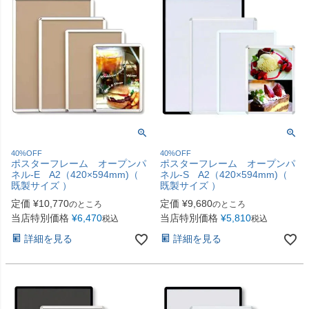
40%OFF
40%OFF
ポスターフレーム オープンパ
ポスターフレーム オープンパ
ネル-E A2（420×594mm)（
ネル-S A2（420×594mm)（
既製サイズ ）
既製サイズ ）
定価
¥
10,770
定価
¥
9,680
のところ
のところ
当店特別価格
¥
6,470
当店特別価格
¥
5,810
税込
税込
詳細を見る
詳細を見る