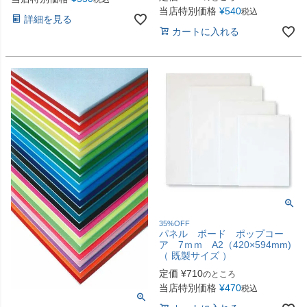
当店特別価格
¥
540
税込
詳細を見る
カートに入れる
35%OFF
パネル ボード ポップコー
ア 7ｍｍ A2（420×594mm)
（ 既製サイズ ）
定価
¥
710
のところ
当店特別価格
¥
470
税込