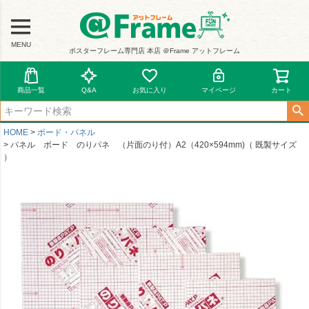
MENU
ポスターフレーム専門店 本店 ＠Frame アットフレーム
商品一覧
Q&A
お気に入り
マイページ
カート
HOME
ボード・パネル
パネル ボード のりパネ （片面のり付）A2（420×594mm)（ 既製サイズ
）