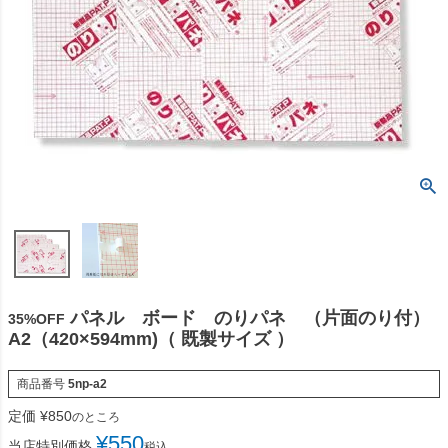
パネル ボード のりパネ （片面のり付）
35%OFF
A2（420×594mm)（ 既製サイズ ）
商品番号
5np-a2
定価
¥
850
のところ
¥
550
当店特別価格
税込