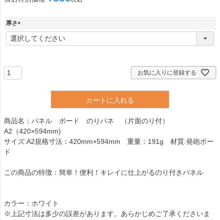
厚さ
(
必
須
)
お気に入りに登録する
カートに入れる
商品名：パネル ボード のりパネ （片面のり付）
A2（420×594mm)
サイズ:A2規格寸法：420mm×594mm 重量：191g 材質:発砲ボー
ド
この商品の特徴：簡単！便利！キレイに仕上がるのり付きパネル
カラー：ホワイト
※上記寸法は多少の誤差があります。あらかじめご了承くださいま