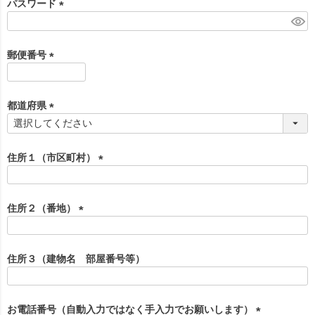
パスワード
(
必
須
郵便番号
)
(
必
須
都道府県
)
(
必
須
住所１（市区町村）
)
(
必
須
住所２（番地）
)
(
必
須
住所３（建物名 部屋番号等）
)
お電話番号（自動入力ではなく手入力でお願いします）