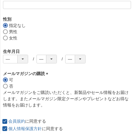
(
必
須
性別
)
指定なし
男性
女性
生年月日
メールマガジンの購読
可
(
否
必
メールマガジンをご購読いただくと、新製品やセール情報をお届け
須
します。またメールマガジン限定クーポンやプレゼントなどお得な
)
情報をお届けします。
会員規約
に同意する
個人情報保護方針
に同意する