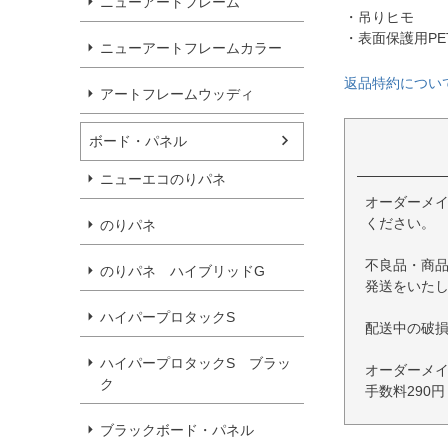
ニューアートフレーム
・吊りヒモ
・表面保護用PE
ニューアートフレームカラー
返品特約につい
アートフレームウッディ
ボード・パネル
ニューエコのりパネ
オーダーメ
ください。
のりパネ
不良品・商
のりパネ ハイブリッドG
発送をいた
ハイパープロタックS
配送中の破
ハイパープロタックS ブラッ
オーダーメ
ク
手数料290
ブラックボード・パネル