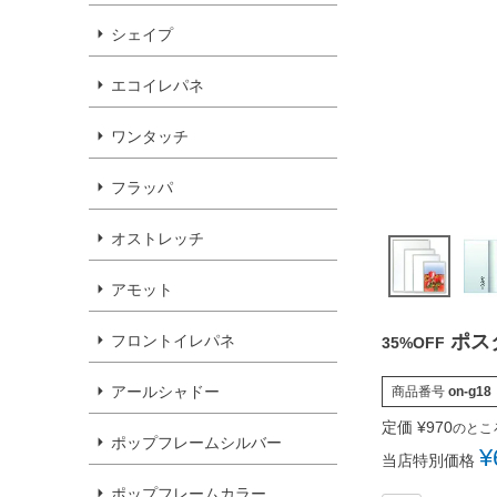
シェイプ
エコイレパネ
ワンタッチ
フラッパ
オストレッチ
アモット
ポス
フロントイレパネ
35%OFF
アールシャドー
商品番号
on-g18
定価
¥
970
のとこ
ポップフレームシルバー
¥
当店特別価格
ポップフレームカラー