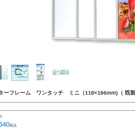
ターフレーム ワンタッチ ミニ（118×166mm)（ 既
ろ
640
税込