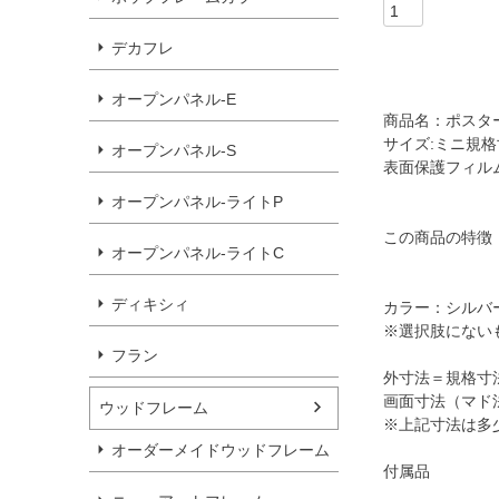
デカフレ
オープンパネル-E
商品名：ポスター
サイズ:ミニ規格
オープンパネル-S
表面保護フィルム
オープンパネル-ライトP
この商品の特徴
オープンパネル-ライトC
ディキシィ
カラー：シルバ
※選択肢にない
フラン
外寸法＝規格寸法＋
画面寸法（マド法
ウッドフレーム
※上記寸法は多
オーダーメイドウッドフレーム
付属品