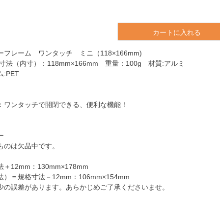
カートに入れる
フレーム ワンタッチ ミニ（118×166mm)
寸法（内寸）：118mm×166mm 重量：100g 材質:アルミ
:PET
：ワンタッチで開閉できる、便利な機能！
ー
ものは欠品中です。
12mm：130mm×178mm
）＝規格寸法－12mm：106mm×154mm
少の誤差があります。あらかじめご了承くださいませ。