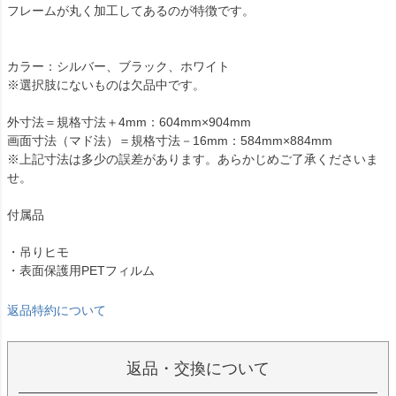
フレームが丸く加工してあるのが特徴です。
カラー：シルバー、ブラック、ホワイト
※選択肢にないものは欠品中です。
外寸法＝規格寸法＋4mm：604mm×904mm
画面寸法（マド法）＝規格寸法－16mm：584mm×884mm
※上記寸法は多少の誤差があります。あらかじめご了承くださいま
せ。
付属品
・吊りヒモ
・表面保護用PETフィルム
返品特約について
返品・交換について