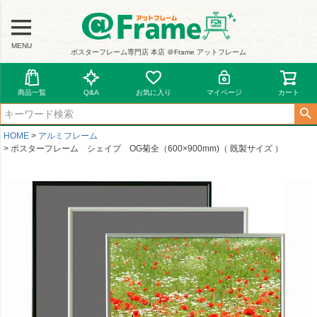
MENU
ポスターフレーム専門店 本店 ＠Frame アットフレーム
商品一覧
Q&A
お気に入り
マイページ
カート
HOME
アルミフレーム
ポスターフレーム シェイプ OG菊全（600×900mm)（ 既製サイズ ）