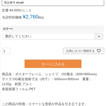
商品番号
sh-p4
定価
¥
4,600
のところ
¥
2,760
当店特別価格
税込
カラー
(
必
須
)
お気に入りに登録する
カートに入れる
商品名：ポスターフレーム シェイプ OG菊全（600×900mm)
サイズ:OG菊全規格寸法（内寸）：600mm×900mm 重量：
1120g 材質:アルミ
表面保護フィルム:PET
この商品の特徴：スマートな形状が作品を引き立てます。