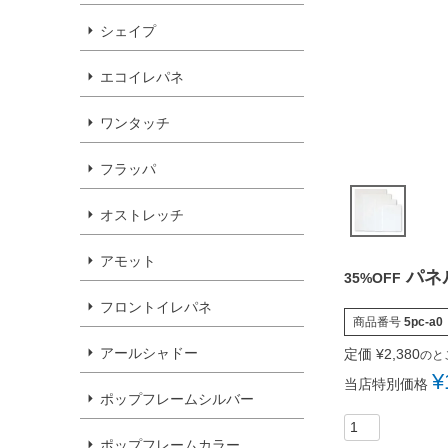
シェイプ
エコイレパネ
ワンタッチ
フラッパ
オストレッチ
アモット
パネ
35%OFF
フロントイレパネ
商品番号
5pc-a0
アールシャドー
定価
¥
2,380
のと
¥
当店特別価格
ポップフレームシルバー
ポップフレームカラー