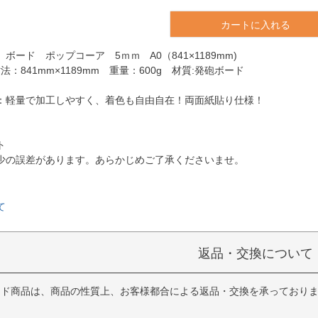
カートに入れる
ボード ポップコーア 5ｍｍ A0（841×1189mm)
法：841mm×1189mm 重量：600g 材質:発砲ボード
：軽量で加工しやすく、着色も自由自在！両面紙貼り仕様！
ト
少の誤差があります。あらかじめご了承くださいませ。
て
返品・交換について
イド商品は、商品の性質上、お客様都合による返品・交換を承っており