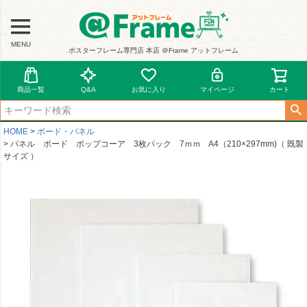
MENU
ポスターフレーム専門店 本店 ＠Frame アットフレーム
商品一覧
Q&A
お気に入り
マイページ
カート
HOME
ボード・パネル
パネル ボード ポップコーア 3枚パック 7ｍｍ A4（210×297mm)（ 既製
サイズ ）