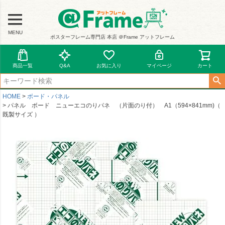
MENU
ポスターフレーム専門店 本店 ＠Frame アットフレーム
商品一覧
Q&A
お気に入り
マイページ
カート
HOME
ボード・パネル
パネル ボード ニューエコのりパネ （片面のり付） A1（594×841mm)（
既製サイズ ）