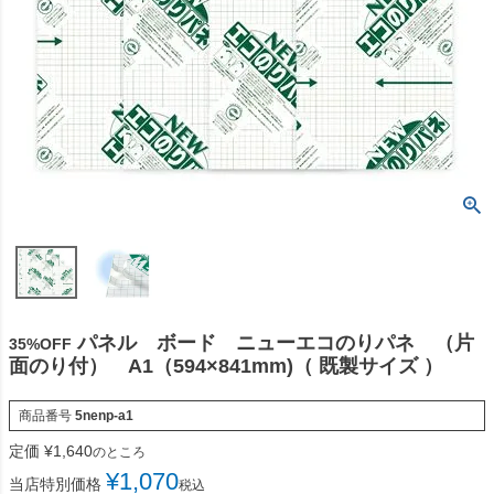
パネル ボード ニューエコのりパネ （片
35%OFF
面のり付） A1（594×841mm)（ 既製サイズ ）
商品番号
5nenp-a1
定価
¥
1,640
のところ
¥
1,070
当店特別価格
税込