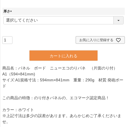
厚さ
(
必
須
)
お気に入りに登録する
カートに入れる
商品名：パネル ボード ニューエコのりパネ （片面のり付）
A1（594×841mm)
サイズ:A1規格寸法：594mm×841mm 重量：290g 材質:発砲ボー
ド
この商品の特徴：のり付きパネルの、エコマーク認定商品！
カラー：ホワイト
※上記寸法は多少の誤差があります。あらかじめご了承くださいま
せ。