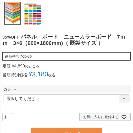
パネル ボード ニューカラーボード 7ｍ
35%OFF
ｍ 3×6（900×1800mm)（ 既製サイズ ）
商品番号
7cb-36
定価
¥
4,890
のところ
¥
3,180
当店特別価格
税込
カラー
(
必
須
)
お気に入りに登録する