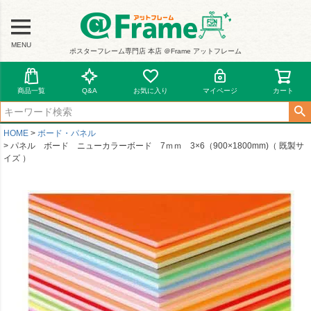
MENU
ポスターフレーム専門店 本店 ＠Frame アットフレーム
商品一覧
Q&A
お気に入り
マイページ
カート
HOME
ボード・パネル
パネル ボード ニューカラーボード 7ｍｍ 3×6（900×1800mm)（ 既製サ
イズ ）