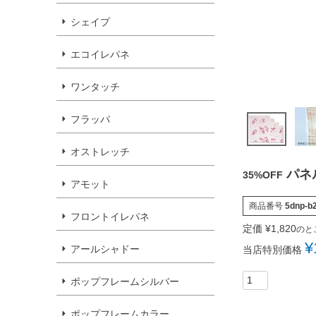
シェイプ
エコイレパネ
ワンタッチ
フラッパ
オストレッチ
パネ
35%OFF
アモット
商品番号
5dnp-b
フロントイレパネ
定価
¥
1,820
のと
¥
アールシャドー
当店特別価格
ポップフレームシルバー
ポップフレームカラー