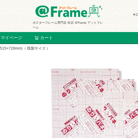
ポスターフレーム専門店 本店 ＠Frame アットフレ
ーム
マイページ
カート
検索
5×728mm)（ 既製サイズ ）