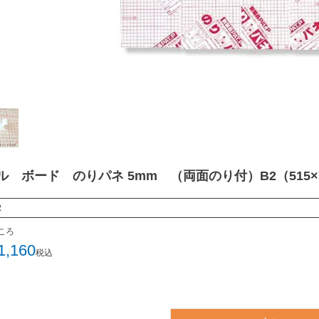
ル ボード のりパネ 5mm （両面のり付）B2（515×7
2
ころ
1,160
税込