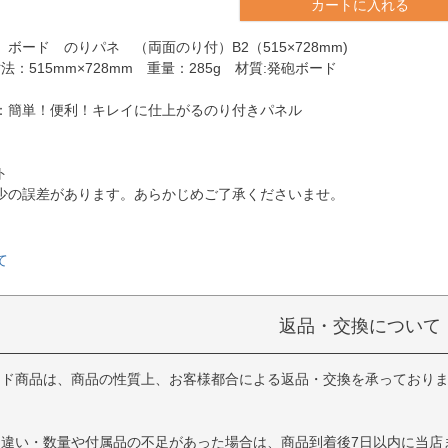
カートに入れる
ボード のりパネ （両面のり付）B2（515×728mm)
法：515mm×728mm 重量：285g 材質:発砲ボード
：簡単！便利！キレイに仕上がるのり付きパネル
ト
少の誤差があります。あらかじめご了承くださいませ。
て
返品・交換について
イド商品は、商品の性質上、お客様都合による返品・交換を承っており
品違い・数量や付属品の不足があった場合は、商品到着後7日以内に当店