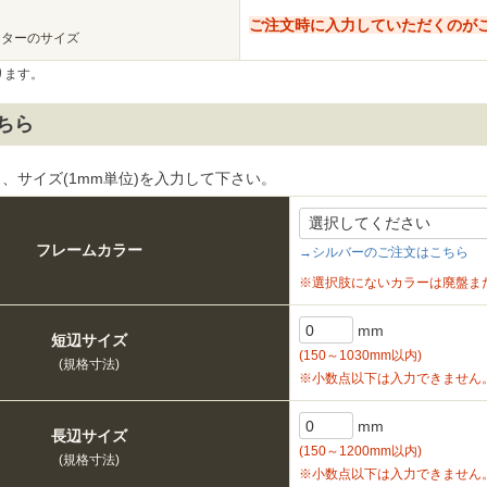
ご注文時に入力していただくのが
スターのサイズ
ります。
ちら
、サイズ(1mm単位)を入力して下さい。
フレームカラー
→シルバーのご注文はこちら
※選択肢にないカラーは廃盤ま
mm
短辺サイズ
(150～1030mm以内)
(規格寸法)
※小数点以下は入力できません
mm
長辺サイズ
(150～1200mm以内)
(規格寸法)
※小数点以下は入力できません