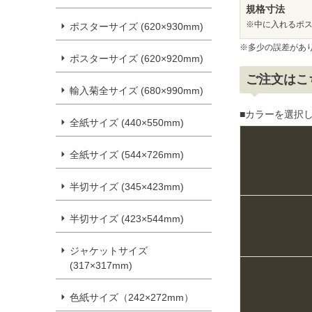
規格寸法
※中に入れるポ
ポスターサイズ (620×930mm)
※多少の誤差があ
ポスターサイズ (620×920mm)
ご注文はこ
輸入菊全サイズ (680×990mm)
■カラーを選択し
全紙サイズ (440×550mm)
全紙サイズ (544×726mm)
半切サイズ (345×423mm)
半切サイズ (423×544mm)
ジャケットサイズ
(317×317mm)
色紙サイズ（242×272mm）