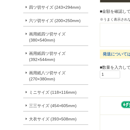
四ツ切サイズ (243×294mm)
■金額を確認し
※うまく表示され
六ツ切サイズ (200×250mm)
画用紙四ツ切サイズ
(380×540mm)
画用紙四ツ切サイズ
発送について
(392×544mm)
■数量を入力し
画用紙八ツ切サイズ
(270×380mm)
ミニサイズ (118×116mm)
三三サイズ (454×605mm)
大衣サイズ (393×508mm)