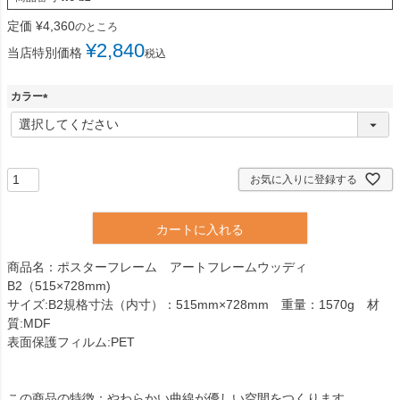
定価
¥
4,360
のところ
¥
2,840
当店特別価格
税込
カラー
(
必
須
)
お気に入りに登録する
カートに入れる
商品名：ポスターフレーム アートフレームウッディ
B2（515×728mm)
サイズ:B2規格寸法（内寸）：515mm×728mm 重量：1570g 材
質:MDF
表面保護フィルム:PET
この商品の特徴：やわらかい曲線が優しい空間をつくります。