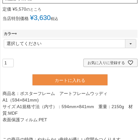
定価
¥
5,570
のところ
¥
3,630
当店特別価格
税込
カラー
(
必
須
)
お気に入りに登録する
カートに入れる
商品名：ポスターフレーム アートフレームウッディ
A1（594×841mm)
サイズ:A1規格寸法（内寸）：594mm×841mm 重量：2150g 材
質:MDF
表面保護フィルム:PET
この商品の特徴：やわらかい曲線が優しい空間をつくります。