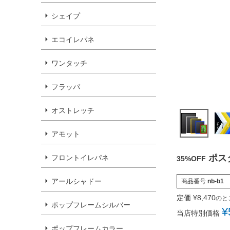
シェイプ
エコイレパネ
ワンタッチ
フラッパ
オストレッチ
アモット
ポス
フロントイレパネ
35%OFF
アールシャドー
商品番号
nb-b1
定価
¥
8,470
のと
ポップフレームシルバー
¥
当店特別価格
ポップフレームカラー