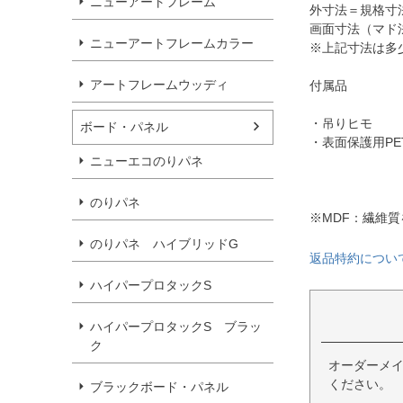
ニューアートフレーム
外寸法＝規格寸法＋
画面寸法（マド法
ニューアートフレームカラー
※上記寸法は多
アートフレームウッディ
付属品
・吊りヒモ
ボード・パネル
・表面保護用PE
ニューエコのりパネ
のりパネ
※MDF：繊維
のりパネ ハイブリッドG
返品特約につい
ハイパープロタックS
ハイパープロタックS ブラッ
ク
オーダーメ
ください。
ブラックボード・パネル