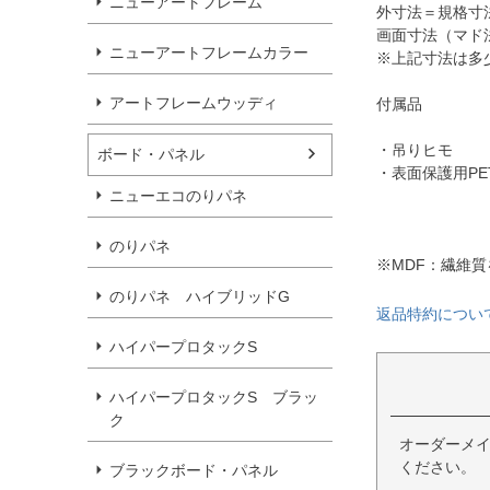
ニューアートフレーム
外寸法＝規格寸法＋
画面寸法（マド法
ニューアートフレームカラー
※上記寸法は多
アートフレームウッディ
付属品
・吊りヒモ
ボード・パネル
・表面保護用PE
ニューエコのりパネ
のりパネ
※MDF：繊維
のりパネ ハイブリッドG
返品特約につい
ハイパープロタックS
ハイパープロタックS ブラッ
ク
オーダーメ
ください。
ブラックボード・パネル