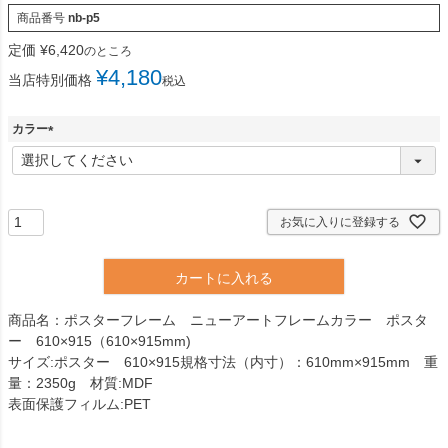
商品番号
nb-p5
定価
¥
6,420
のところ
¥
4,180
当店特別価格
税込
カラー
(
必
須
)
お気に入りに登録する
カートに入れる
商品名：ポスターフレーム ニューアートフレームカラー ポスタ
ー 610×915（610×915mm)
サイズ:ポスター 610×915規格寸法（内寸）：610mm×915mm 重
量：2350g 材質:MDF
表面保護フィルム:PET