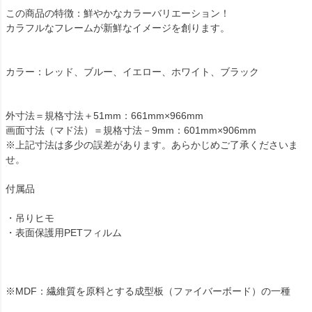
この商品の特徴：鮮やかなカラーバリエーション！
カラフルなフレームが新鮮なイメージを創ります。
カラー：レッド、ブルー、イエロー、ホワイト、ブラック
外寸法＝規格寸法＋51mm：661mm×966mm
画面寸法（マド法）＝規格寸法－9mm：601mm×906mm
※上記寸法は多少の誤差があります。あらかじめご了承くださいま
せ。
付属品
・吊りヒモ
・表面保護用PETフィルム
※MDF：繊維質を原料とする成型板（ファイバーボード）の一種