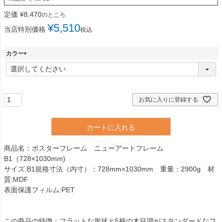
定価
¥
8,470
のところ
¥
5,510
当店特別価格
税込
カラー
(
必
須
)
お気に入りに登録する
カートに入れる
商品名：ポスターフレーム ニューアートフレーム
B1（728×1030mm)
サイズ:B1規格寸法（内寸）：728mm×1030mm 重量：2900g 材
質:MDF
表面保護フィルム:PET
この商品の特徴：フラットな形状と5柄の木目調がスタンダードなフ