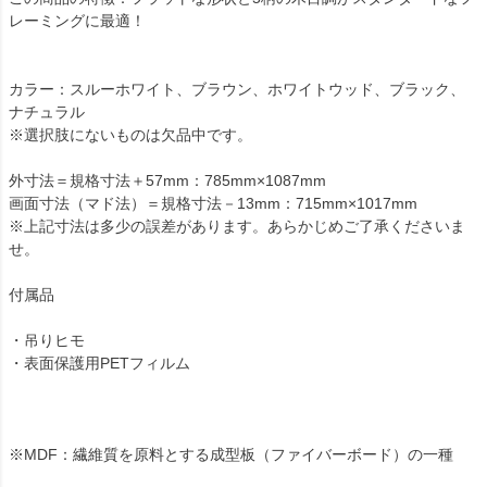
レーミングに最適！
カラー：スルーホワイト、ブラウン、ホワイトウッド、ブラック、
ナチュラル
※選択肢にないものは欠品中です。
外寸法＝規格寸法＋57mm：785mm×1087mm
画面寸法（マド法）＝規格寸法－13mm：715mm×1017mm
※上記寸法は多少の誤差があります。あらかじめご了承くださいま
せ。
付属品
・吊りヒモ
・表面保護用PETフィルム
※MDF：繊維質を原料とする成型板（ファイバーボード）の一種