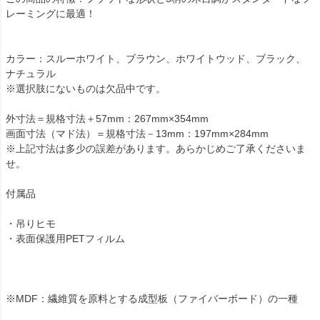
レーミングに最適！
カラー：スルーホワイト、ブラウン、ホワイトウッド、ブラック、
ナチュラル
※選択肢にないものは欠品中です。
外寸法＝規格寸法＋57mm：267mm×354mm
画面寸法（マド法）＝規格寸法－13mm：197mm×284mm
※上記寸法は多少の誤差があります。あらかじめご了承くださいま
せ。
付属品
・吊りヒモ
・表面保護用PETフィルム
※MDF：繊維質を原料とする成型板（ファイバーボード）の一種