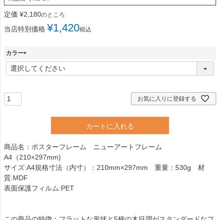
定価
¥
2,180
のところ
¥
1,420
当店特別価格
税込
カラー
(
必
須
)
お気に入りに登録する
カートに入れる
商品名：ポスターフレーム ニューアートフレーム
A4（210×297mm)
サイズ:A4規格寸法（内寸）：210mm×297mm 重量：530g 材
質:MDF
表面保護フィルム:PET
この商品の特徴：フラットな形状と5柄の木目調がスタンダードなフ