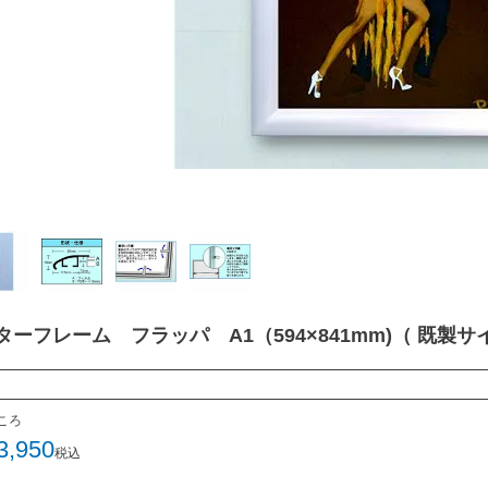
ターフレーム フラッパ A1（594×841mm)（ 既製サ
ころ
3,950
税込