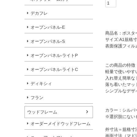
デカフレ
オープンパネル-E
商品名：ポスター
サイズ:A1規格寸
オープンパネル-S
表面保護フィルム
オープンパネル-ライトP
この商品の特徴
オープンパネル-ライトC
軽量で使いやす
入れ替え簡単な
ディキシィ
落ち着いたマッ
シンプルなデザ
フラン
カラー：シルバ
ウッドフレーム
※選択肢にない
オーダーメイドウッドフレーム
外寸法＝規格寸法＋
画面寸法（マド法