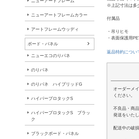
ニューアートフレーム
※上記寸法は多
ニューアートフレームカラー
付属品
アートフレームウッディ
・吊りヒモ
・表面保護用PE
ボード・パネル
返品特約につい
ニューエコのりパネ
のりパネ
のりパネ ハイブリッドG
オーダーメ
ください。
ハイパープロタックS
不良品・商
ハイパープロタックS ブラッ
発送をいた
ク
配送中の破
ブラックボード・パネル