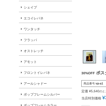
シェイプ
エコイレパネ
ワンタッチ
フラッパ
オストレッチ
アモット
ポス
フロントイレパネ
30%OFF
アールシャドー
商品番号
vp-a1
定価
¥
5,640
のと
ポップフレームシルバー
¥
当店特別価格
ポップフレームカラー