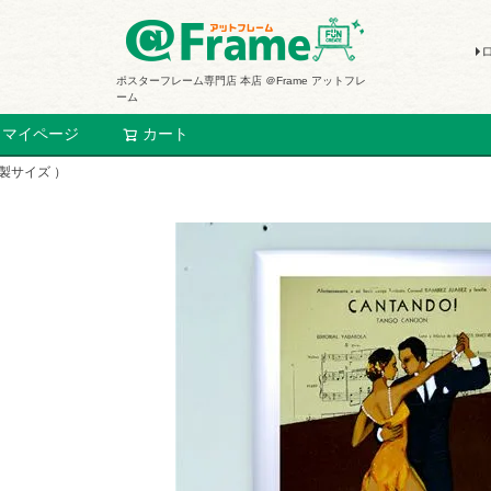
ポスターフレーム専門店 本店 ＠Frame アットフレ
ーム
マイページ
カート
検索
既製サイズ ）