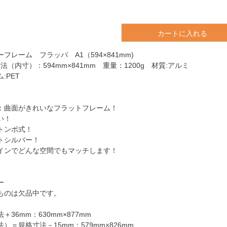
カートに入れる
フレーム フラッパ A1（594×841mm)
法（内寸）：594mm×841mm 重量：1200g 材質:アルミ
:PET
：曲面がきれいなフラットフレーム！
い！
トンボ式！
トシルバー！
インでどんな空間でもマッチします！
ー
ものは欠品中です。
36mm：630mm×877mm
）＝規格寸法－15mm：579mm×826mm