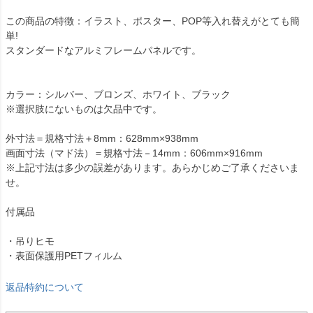
この商品の特徴：イラスト、ポスター、POP等入れ替えがとても簡
単!
スタンダードなアルミフレームパネルです。
カラー：シルバー、ブロンズ、ホワイト、ブラック
※選択肢にないものは欠品中です。
外寸法＝規格寸法＋8mm：628mm×938mm
画面寸法（マド法）＝規格寸法－14mm：606mm×916mm
※上記寸法は多少の誤差があります。あらかじめご了承くださいま
せ。
付属品
・吊りヒモ
・表面保護用PETフィルム
返品特約について