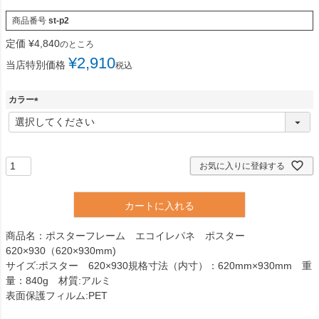
商品番号
st-p2
定価
¥
4,840
のところ
¥
2,910
当店特別価格
税込
カラー
(
必
須
)
お気に入りに登録する
カートに入れる
商品名：ポスターフレーム エコイレパネ ポスター
620×930（620×930mm)
サイズ:ポスター 620×930規格寸法（内寸）：620mm×930mm 重
量：840g 材質:アルミ
表面保護フィルム:PET