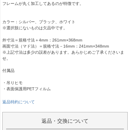
フレームが丸く加工してあるのが特徴です。
カラー：シルバー、ブラック、ホワイト
※選択肢にないものは欠品中です。
外寸法＝規格寸法＋4mm：261mm×368mm
画面寸法（マド法）＝規格寸法－16mm：241mm×348mm
※上記寸法は多少の誤差があります。あらかじめご了承くださいま
せ。
付属品
・吊りヒモ
・表面保護用PETフィルム
返品特約について
返品・交換について