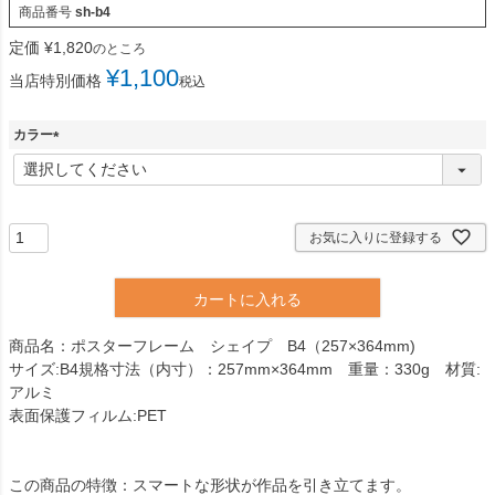
商品番号
sh-b4
定価
¥
1,820
のところ
¥
1,100
当店特別価格
税込
カラー
(
必
須
)
お気に入りに登録する
カートに入れる
商品名：ポスターフレーム シェイプ B4（257×364mm)
サイズ:B4規格寸法（内寸）：257mm×364mm 重量：330g 材質:
アルミ
表面保護フィルム:PET
この商品の特徴：スマートな形状が作品を引き立てます。