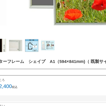
ターフレーム シェイプ A1（594×841mm)（ 既製サ
ころ
2,400
税込