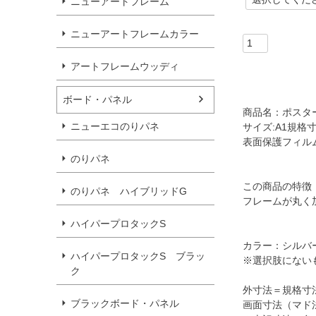
ニューアートフレーム
必
須
)
ニューアートフレームカラー
アートフレームウッディ
ボード・パネル
商品名：ポスター
ニューエコのりパネ
サイズ:A1規格寸
表面保護フィルム
のりパネ
この商品の特徴
のりパネ ハイブリッドG
フレームが丸く
ハイパープロタックS
カラー：シルバ
ハイパープロタックS ブラッ
※選択肢にない
ク
外寸法＝規格寸法＋
ブラックボード・パネル
画面寸法（マド法