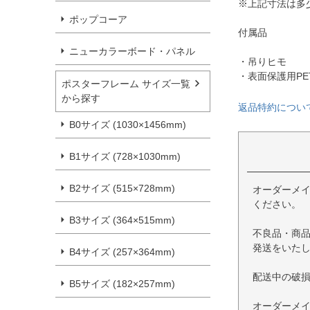
※上記寸法は多
ポップコーア
付属品
ニューカラーボード・パネル
・吊りヒモ
・表面保護用PE
ポスターフレーム サイズ一覧
から探す
返品特約につい
B0サイズ (1030×1456mm)
B1サイズ (728×1030mm)
B2サイズ (515×728mm)
オーダーメ
ください。
B3サイズ (364×515mm)
不良品・商
発送をいた
B4サイズ (257×364mm)
配送中の破
B5サイズ (182×257mm)
オーダーメ