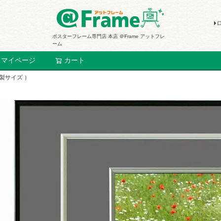
ポスターフレーム専門店 本店 ＠Frame アットフレ
ーム
マイページ
カート
検索
既製サイズ ）