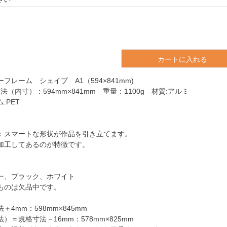
カートに入れる
フレーム シェイプ A1（594×841mm)
法（内寸）：594mm×841mm 重量：1100g 材質:アルミ
:PET
：スマートな形状が作品を引き立てます。
加工してあるのが特徴です。
ー、ブラック、ホワイト
ものは欠品中です。
4mm：598mm×845mm
）＝規格寸法－16mm：578mm×825mm