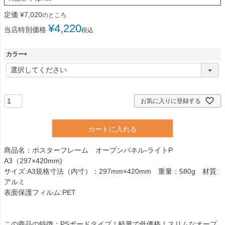
定価
¥
7,020
のところ
¥
4,220
当店特別価格
税込
カラー
(
必
須
)
お気に入りに登録する
カートに入れる
商品名：ポスターフレーム オープンパネル-ライトP
A3（297×420mm)
サイズ:A3規格寸法（内寸）：297mm×420mm 重量：580g 材質:
アルミ
表面保護フィルム:PET
この商品の特徴：PSボードタイプ！軽量で低価格！スリムなオープ