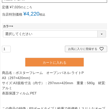
定価
¥
7,020
のところ
¥
4,220
当店特別価格
税込
カラー
(
必
須
)
お気に入りに登録する
カートに入れる
商品名：ポスターフレーム オープンパネル-ライトP
A3（297×420mm)
サイズ:A3規格寸法（内寸）：297mm×420mm 重量：580g 材質:
アルミ
表面保護フィルム:PET
この商品の特徴：PSボードタイプ！軽量で低価格！スリムなオープ