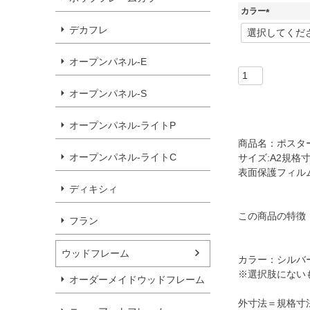
カラー
(
デカフレ
必
須
オープンパネル-E
)
オープンパネル-S
オープンパネル-ライトP
商品名：ポスター
オープンパネル-ライトC
サイズ:A2規格寸
表面保護フィルム
ディキシィ
この商品の特徴
フラン
ウッドフレーム
カラー：シルバ
※選択肢にない
オーダーメイドウッドフレーム
外寸法＝規格寸法＋