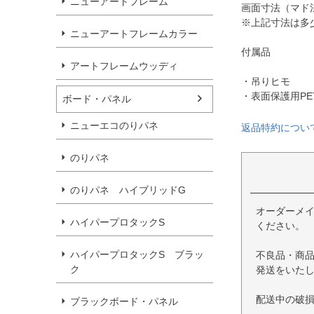
ニューアートフレーム
画面寸法（マド法
※上記寸法は多
ニューアートフレームカラー
付属品
アートフレームウッディ
・吊りヒモ
・表面保護用PE
ボード・パネル
ニューエコのりパネ
返品特約につい
のりパネ
のりパネ ハイブリッドG
オーダーメ
ハイパープロタックS
ください。
ハイパープロタックS ブラッ
不良品・商
ク
発送をいた
配送中の破
ブラックボード・パネル