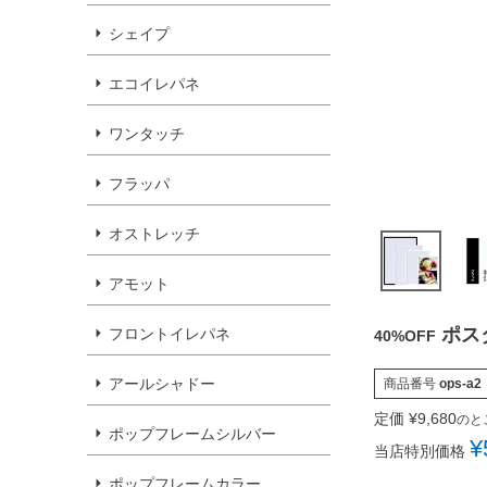
シェイプ
エコイレパネ
ワンタッチ
フラッパ
オストレッチ
アモット
ポス
フロントイレパネ
40%OFF
アールシャドー
商品番号
ops-a2
定価
¥
9,680
のと
ポップフレームシルバー
¥
当店特別価格
ポップフレームカラー