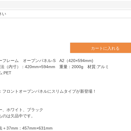
カートに入れる
フレーム オープンパネル-S A2（420×594mm)
法（内寸）：420mm×594mm 重量：2000g 材質:アルミ
:PET
：フロントオープンパネルにスリムタイプが新登場！
ー、ホワイト、ブラック
ものは欠品中です。
37mm：457mm×631mm