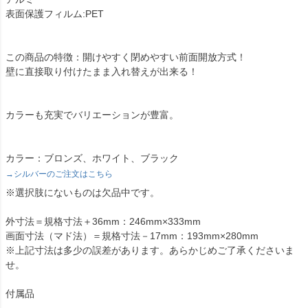
表面保護フィルム:PET
この商品の特徴：開けやすく閉めやすい前面開放方式！
壁に直接取り付けたまま入れ替えが出来る！
カラーも充実でバリエーションが豊富。
カラー：ブロンズ、ホワイト、ブラック
→シルバーのご注文はこちら
※選択肢にないものは欠品中です。
外寸法＝規格寸法＋36mm：246mm×333mm
画面寸法（マド法）＝規格寸法－17mm：193mm×280mm
※上記寸法は多少の誤差があります。あらかじめご了承くださいま
せ。
付属品