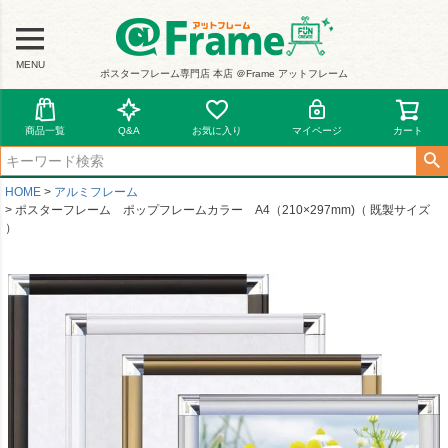
MENU
ポスターフレーム専門店 本店 ＠Frame アットフレーム
商品一覧
Q&A
お気に入り
マイページ
カート
HOME
アルミフレーム
ポスターフレーム ポップフレームカラー A4（210×297mm)（ 既製サイズ
）