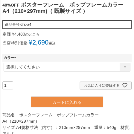
ポスターフレーム ポップフレームカラー
40%OFF
A4（210×297mm)（ 既製サイズ ）
商品番号
drc-a4
定価
¥
4,480
のところ
¥
2,690
当店特別価格
税込
カラー
(
必
須
)
お気に入りに登録する
カートに入れる
商品名：ポスターフレーム ポップフレームカラー
A4（210×297mm)
サイズ:A4規格寸法（内寸）：210mm×297mm 重量：540g 材質:
アルミ