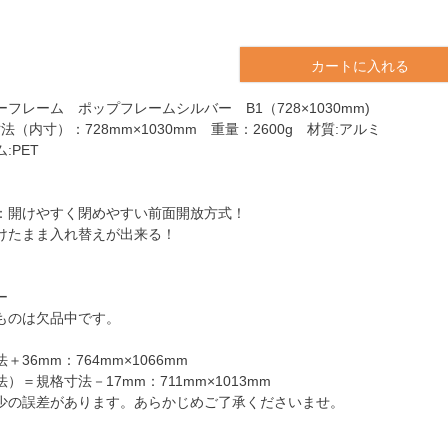
カートに入れる
フレーム ポップフレームシルバー B1（728×1030mm)
法（内寸）：728mm×1030mm 重量：2600g 材質:アルミ
:PET
：開けやすく閉めやすい前面開放方式！
けたまま入れ替えが出来る！
ー
ものは欠品中です。
36mm：764mm×1066mm
）＝規格寸法－17mm：711mm×1013mm
少の誤差があります。あらかじめご了承くださいませ。