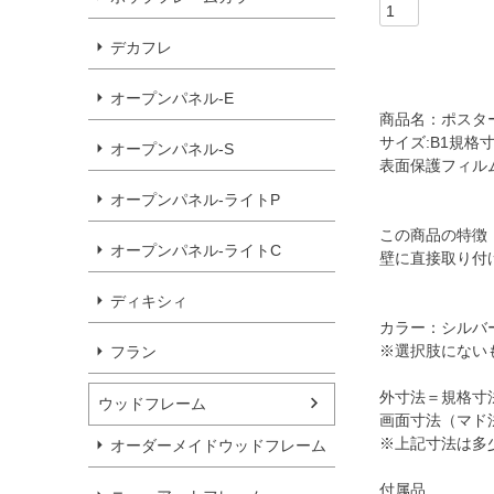
デカフレ
オープンパネル-E
商品名：ポスター
サイズ:B1規格寸
オープンパネル-S
表面保護フィルム
オープンパネル-ライトP
この商品の特徴
オープンパネル-ライトC
壁に直接取り付
ディキシィ
カラー：シルバ
※選択肢にない
フラン
外寸法＝規格寸法＋
ウッドフレーム
画面寸法（マド法
※上記寸法は多
オーダーメイドウッドフレーム
付属品