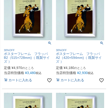
30%OFF
30%OFF
ポスターフレーム フラッパ
ポスターフレーム フラッパ
B2（515×728mm)（ 既製サイ
A2（420×594mm)（ 既製サイ
ズ ）
ズ ）
定価
¥
4,970
定価
¥
4,180
のところ
のところ
当店特別価格
¥
3,480
当店特別価格
¥
2,930
税込
税込
カートに入れる
カートに入れる