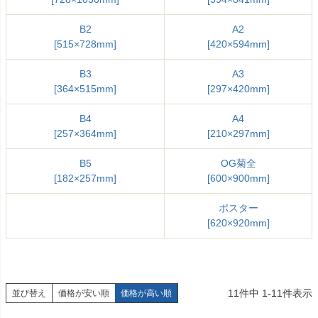
B2
A2
[515×728mm]
[420×594mm]
B3
A3
[364×515mm]
[297×420mm]
B4
A4
[257×364mm]
[210×297mm]
B5
OG菊全
[182×257mm]
[600×900mm]
ポスター
[620×920mm]
11
件中
1
-
11
件表示
並び替え
価格が安い順
価格が高い順