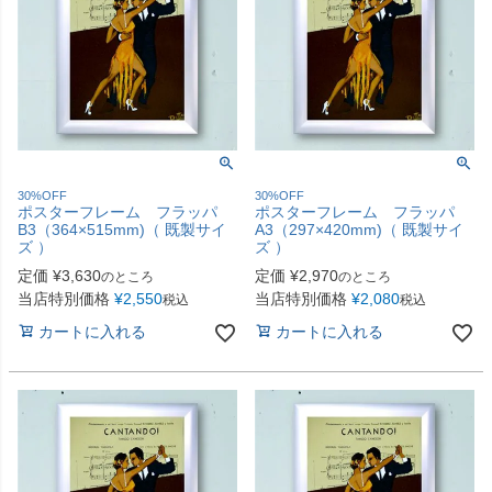
30%OFF
30%OFF
ポスターフレーム フラッパ
ポスターフレーム フラッパ
B3（364×515mm)（ 既製サイ
A3（297×420mm)（ 既製サイ
ズ ）
ズ ）
定価
¥
3,630
定価
¥
2,970
のところ
のところ
当店特別価格
¥
2,550
当店特別価格
¥
2,080
税込
税込
カートに入れる
カートに入れる