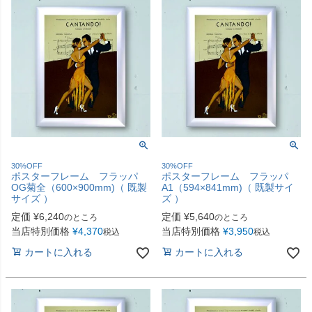
30%OFF
30%OFF
ポスターフレーム フラッパ
ポスターフレーム フラッパ
OG菊全（600×900mm)（ 既製
A1（594×841mm)（ 既製サイ
サイズ ）
ズ ）
定価
¥
6,240
定価
¥
5,640
のところ
のところ
当店特別価格
¥
4,370
当店特別価格
¥
3,950
税込
税込
カートに入れる
カートに入れる