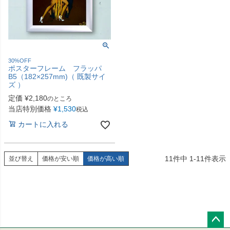
30%OFF
ポスターフレーム フラッパ
B5（182×257mm)（ 既製サイ
ズ ）
定価
¥
2,180
のところ
当店特別価格
¥
1,530
税込
カートに入れる
11
件中
1
-
11
件表示
並び替え
価格が安い順
価格が高い順