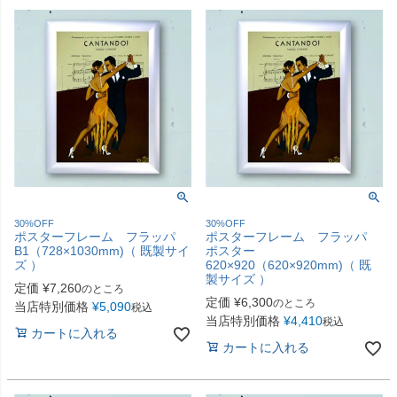
30%OFF
30%OFF
ポスターフレーム フラッパ
ポスターフレーム フラッパ
B1（728×1030mm)（ 既製サイ
ポスター
ズ ）
620×920（620×920mm)（ 既
製サイズ ）
定価
¥
7,260
のところ
定価
¥
6,300
のところ
当店特別価格
¥
5,090
税込
当店特別価格
¥
4,410
税込
カートに入れる
カートに入れる