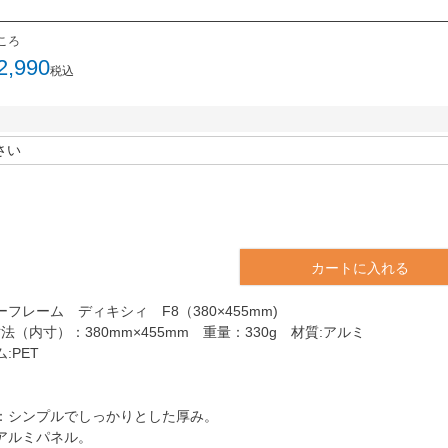
ころ
2,990
税込
カートに入れる
フレーム ディキシィ F8（380×455mm)
法（内寸）：380mm×455mm 重量：330g 材質:アルミ
:PET
：シンプルでしっかりとした厚み。
アルミパネル。