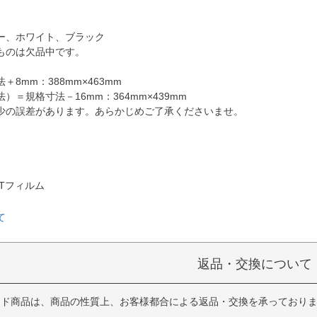
ー、ホワイト、ブラック
ものは欠品中です。
8mm：388mm×463mm
）＝規格寸法－16mm：364mm×439mm
少の誤差があります。あらかじめご了承くださいませ。
Tフィルム
て
返品・交換について
イド商品は、商品の性質上、お客様都合による返品・交換を承っており