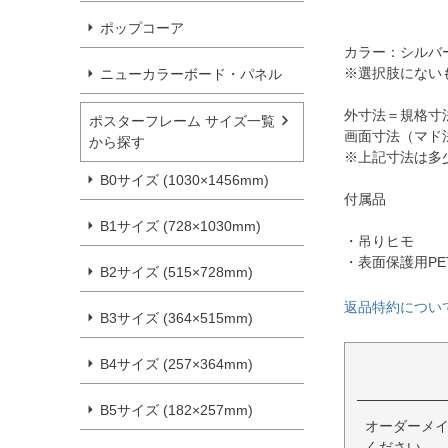
ポップコーア
カラー：シルバ
※選択肢にない
ニューカラーボード・パネル
外寸法＝規格寸法＋
ポスターフレーム サイズ一覧
画面寸法（マド法
から探す
※上記寸法は多
B0サイズ (1030×1456mm)
付属品
B1サイズ (728×1030mm)
・吊りヒモ
・表面保護用PE
B2サイズ (515×728mm)
返品特約につい
B3サイズ (364×515mm)
B4サイズ (257×364mm)
B5サイズ (182×257mm)
オーダーメ
ください。