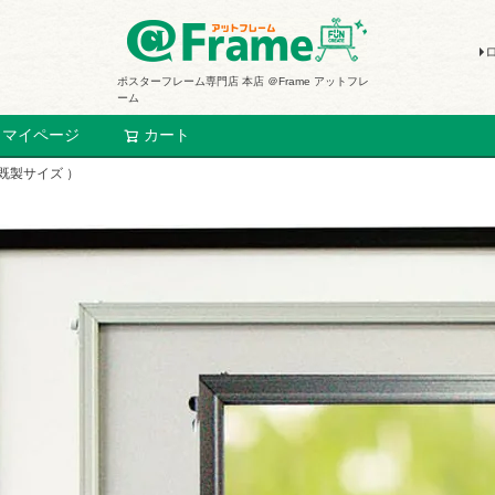
ポスターフレーム専門店 本店 ＠Frame アットフレ
ーム
マイページ
カート
検索
 既製サイズ ）