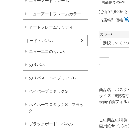
ニューアートフレーム
商品番号
dy-f8
定価
¥
4,600
のと
ニューアートフレームカラー
¥
当店特別価格
アートフレームウッディ
カラー
ボード・パネル
(
必
須
ニューエコのりパネ
)
のりパネ
のりパネ ハイブリッドG
商品名：ポスター
ハイパープロタックS
サイズ:F8規格寸
表面保護フィルム
ハイパープロタックS ブラッ
ク
この商品の特徴
ブラックボード・パネル
画用紙サイズの